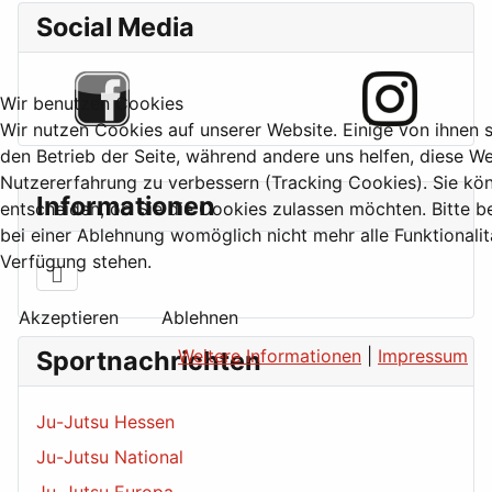
Social Media
Wir benutzen Cookies
Wir nutzen Cookies auf unserer Website. Einige von ihnen si
den Betrieb der Seite, während andere uns helfen, diese We
Nutzererfahrung zu verbessern (Tracking Cookies). Sie kö
Informationen
entscheiden, ob Sie die Cookies zulassen möchten. Bitte b
bei einer Ablehnung womöglich nicht mehr alle Funktionalit
Verfügung stehen.
Akzeptieren
Ablehnen
Weitere Informationen
|
Impressum
Sportnachrichten
Ju-Jutsu Hessen
Ju-Jutsu National
Ju-Jutsu Europa