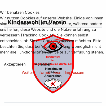
Wir benutzen Cookies
Wir nutzen Cookies auf unserer Website. Einige von ihnen
Kindeswohl im Verein
sind essenziell für den Betrieb der Seite, während andere
uns helfen, diese Website und die Nutzererfahrung zu
verbessern (Tracking Cookies). Sie können selbst
entscheiden, ob Sie die Cookies zulassen möchten. Bitte
beachten Sie, dass bei einer Ablehnung womöglich nicht
mehr alle Funktionalitäten der Seite zur Verfügung stehen.
Akzeptieren
Ablehnen
Weitere Informationen
|
Impressum