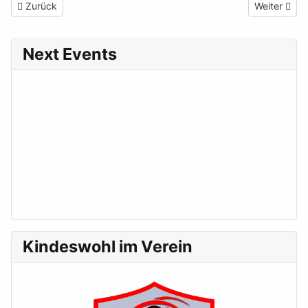
Vorheriger Beitrag: Einladung zur Mitgliederversammlung
Nächster Be
Zurück
Weiter
Next Events
Kindeswohl im Verein