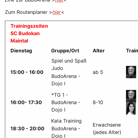
Zum Routenplaner >
hier
<
Trainingszeiten
SC Budokan
Maintal
Dienstag
Gruppe/Ort
Alter
Trai
Spiel und Spaß
Judo
15:00 - 16:00
ab 5
BudoArena -
Dojo I
*TG 1 -
16:00- 17:30
BudoArena -
8-10
Dojo I
Kata Training
Erwachsene
18:30 - 20:00
BudoArena -
(jedes Alter)
Dojo I