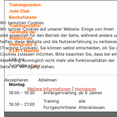
Trainingszeiten
Judo Club
Bischofsheim
Wir benutzen Cookies
Trainingsstätte:
Wir nutzen Cookies auf unserer Website. Einige von ihnen
Turnhalle der
sind essenziell für den Betrieb der Seite, während andere u
Waldschule,
helfen, diese Website und die Nutzererfahrung zu verbesse
Waldstraße 3,
(Tracking Cookies). Sie können selbst entscheiden, ob Sie 
63477 Maintal
Cookies zulassen möchten. Bitte beachten Sie, dass bei ei
Link zur
Ablehnung womöglich nicht mehr alle Funktionalitäten der
Turnhalle
>
hier
<
Seite zur Verfügung stehen.
Akzeptieren
Ablehnen
Montag
Weitere Informationen
|
Impressum
18:00 - 19:30
Anfängertraining
ab 6 Jahren
Training
alle
19:30 - 21:00
Fortgeschrittene
Altersklassen