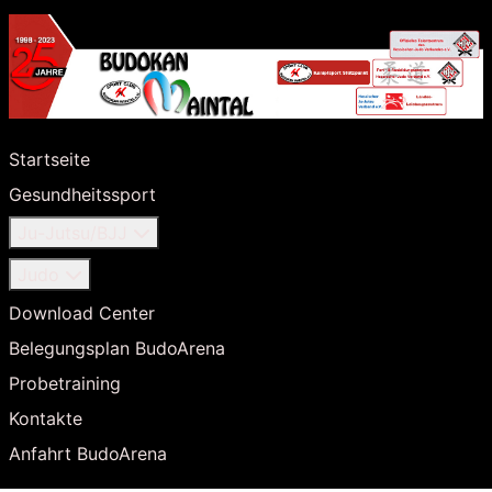
Startseite
Gesundheitssport
Ju-Jutsu/BJJ
Judo
Download Center
Belegungsplan BudoArena
Probetraining
Kontakte
Anfahrt BudoArena