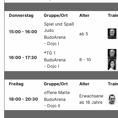
Donnerstag
Gruppe/Ort
Alter
Trai
Spiel und Spaß
Judo
15:00 - 16:00
ab 5
BudoArena
- Dojo I
*
TG 1
16:00 - 17:30
8 - 10
BudoArena
- Dojo I
Freitag
Gruppe/Ort
Alter
Trai
offene Matte
Erwachsene
18:00 - 20:30
BudoArena
ab 18 Jahre
- Dojo II