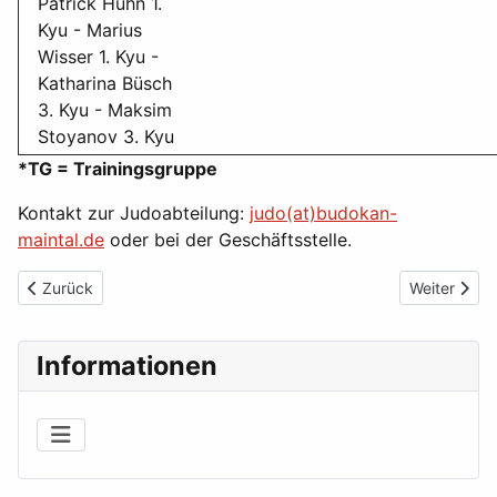
Patrick Huhn 1.
Kyu - Marius
Wisser 1. Kyu -
Katharina Büsch
3. Kyu - Maksim
Stoyanov 3. Kyu
*TG = Trainingsgruppe
Kontakt zur Judoabteilung:
judo(at)budokan-
maintal.de
oder bei der Geschäftsstelle.
Vorheriger Beitrag: Warum Judo
Nächster Be
Zurück
Weiter
Informationen