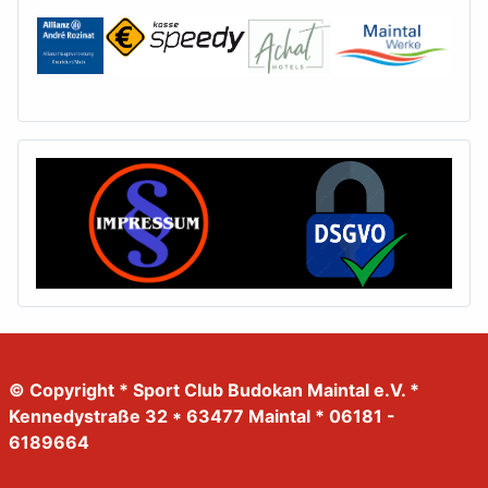
© Copyright * Sport Club Budokan Maintal e.V. *
Kennedystraße 32 * 63477 Maintal * 06181 -
6189664