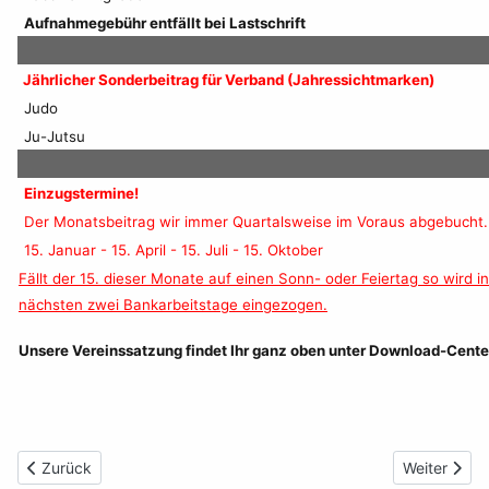
Aufnahmegebühr entfällt bei Lastschrift
Jährlicher Sonderbeitrag für Verband (Jahressichtmarken)
Judo
Ju-Jutsu
Einzugstermine!
Der Monatsbeitrag wir immer Quartalsweise im Voraus abgebucht.
15. Januar - 15. April - 15. Juli - 15. Oktober
Fällt
der 15. dieser Monate auf einen Sonn- oder Feiertag so wird
in
nächsten zwei Bankarbeitstage eingezogen.
Unsere Vereinssatzung findet Ihr ganz oben unter Download-Cente
Vorheriger Beitrag: BudoArena & Sporthalle
Nächster Be
Zurück
Weiter