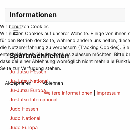
Informationen
Wir benutzen Cookies
Wir nutzen Cookies auf unserer Website. Einige von ihnen s
für den Betrieb der Seite, während andere uns helfen, dies
die Nutzererfahrung zu verbessern (Tracking Cookies). Sie
entscheiden, ob Sie die Cookies zulassen möchten. Bitte b
Sportnachrichten
dass bei einer Ablehnung womöglich nicht mehr alle Funkti
Seite zur Verfügung stehen.
Ju-Jutsu Hessen
Ju-Jutsu National
Akzeptieren
Ablehnen
Ju-Jutsu Europa
Weitere Informationen
|
Impressum
Ju-Jutsu International
Judo Hessen
Judo National
Judo Europa