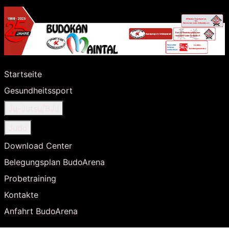
Startseite
Gesundheitssport
Ju-Jutsu/BJJ
Judo
Download Center
Belegungsplan BudoArena
Probetraining
Kontakte
Anfahrt BudoArena