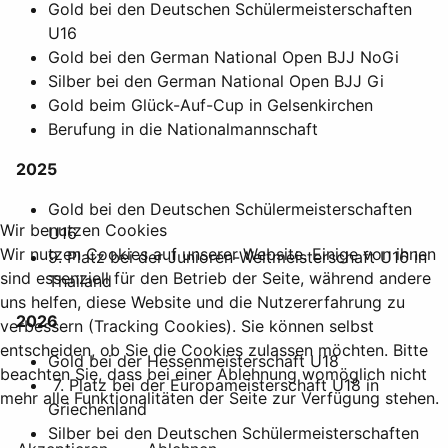
Gold bei den Deutschen Schülermeisterschaften
U16
Gold bei den German National Open BJJ NoGi
Silber bei den German National Open BJJ Gi
Gold beim Glück-Auf-Cup in Gelsenkirchen
Berufung in die Nationalmannschaft
2025
Gold bei den Deutschen Schülermeisterschaften
Wir benutzen Cookies
U16
Wir nutzen Cookies auf unserer Website. Einige von ihnen
9. Platz bei der Junioren-Weltmeisterschaft U16 in
sind essenziell für den Betrieb der Seite, während andere
Thailand
uns helfen, diese Website und die Nutzererfahrung zu
2026
verbessern (Tracking Cookies). Sie können selbst
entscheiden, ob Sie die Cookies zulassen möchten. Bitte
Gold bei der Hessenmeisterschaft U18
beachten Sie, dass bei einer Ablehnung womöglich nicht
7. Platz bei der Europameisterschaft U18 in
mehr alle Funktionalitäten der Seite zur Verfügung stehen.
Griechenland
Silber bei den Deutschen Schülermeisterschaften