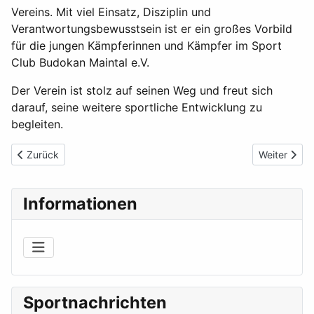
Vereins. Mit viel Einsatz, Disziplin und
Verantwortungsbewusstsein ist er ein großes Vorbild
für die jungen Kämpferinnen und Kämpfer im Sport
Club Budokan Maintal e.V.
Der Verein ist stolz auf seinen Weg und freut sich
darauf, seine weitere sportliche Entwicklung zu
begleiten.
Vorheriger Beitrag: Sport Club Budokan Maintal überzeugt bei D
Nächster Be
Zurück
Weiter
Informationen
Sportnachrichten