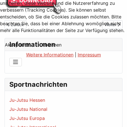
uns helfen, diese Website und die Nutzererfahrung zu
verbessern (Tracking Cookies). Sie können selbst
entscheiden, ob Sie die Cookies zulassen möchten. Bitte
beachten Sie, dass bei einer Ablehnung womöglich nicht
Vorheriger Beitrag: Frank Doetsch in neuer Rolle bei der IJF
Nächster Be
Zurück
Weiter
mehr alle Funktionalitäten der Seite zur Verfügung stehen.
Informationen
Akzeptieren
Ablehnen
Weitere Informationen
|
Impressum
Sportnachrichten
Ju-Jutsu Hessen
Ju-Jutsu National
Ju-Jutsu Europa