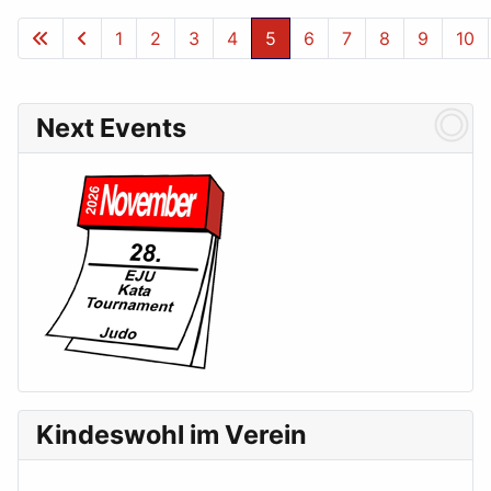
1
2
3
4
5
6
7
8
9
10
Seite 5 von 24
Next Events
Kindeswohl im Verein