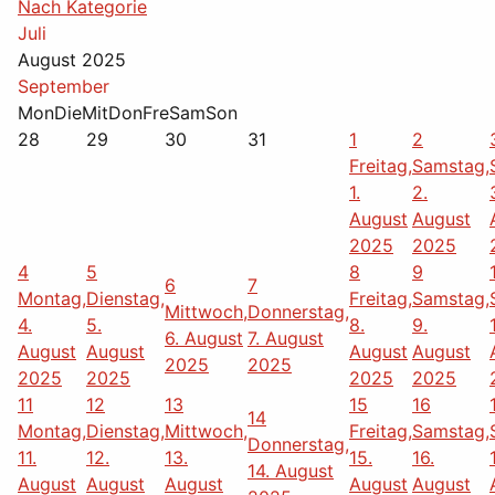
Nach Kategorie
Juli
August 2025
September
Mon
Die
Mit
Don
Fre
Sam
Son
28
29
30
31
1
2
Freitag,
Samstag,
1.
2.
August
August
2025
2025
4
5
8
9
6
7
Montag,
Dienstag,
Freitag,
Samstag,
Mittwoch,
Donnerstag,
4.
5.
8.
9.
6. August
7. August
August
August
August
August
2025
2025
2025
2025
2025
2025
11
12
13
15
16
14
Montag,
Dienstag,
Mittwoch,
Freitag,
Samstag,
Donnerstag,
11.
12.
13.
15.
16.
14. August
August
August
August
August
August