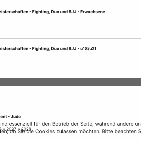
isterschaften - Fighting, Duo und BJJ - Erwachsene
isterschaften - Fighting, Duo und BJJ - u18/u21
ent - Judo
ind essenziell für den Betrieb der Seite, während andere u
6 * 2027 * 2028
den, ob Sie die Cookies zulassen möchten. Bitte beachten S