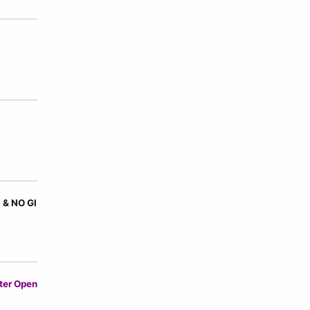
 & NO GI
ter Open