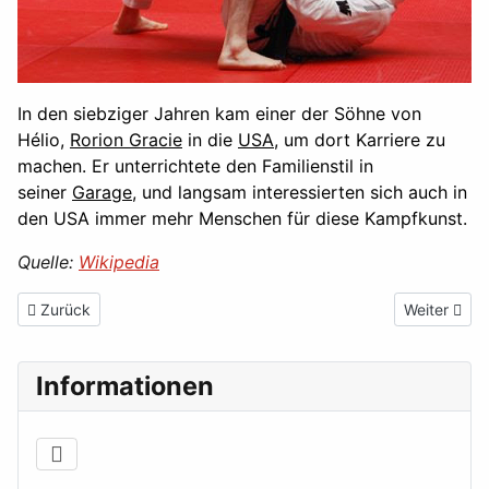
In den siebziger Jahren kam einer der Söhne von
Hélio,
Rorion Gracie
in die
USA
, um dort Karriere zu
machen. Er unterrichtete den Familienstil in
seiner
Garage
, und langsam interessierten sich auch in
den USA immer mehr Menschen für diese Kampfkunst.
Quelle:
Wikipedia
Vorheriger Beitrag: Belegung BudoArena - Dojo I & Dojo II
Nächster Be
Zurück
Weiter
Informationen