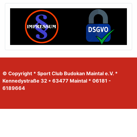
© Copyright * Sport Club Budokan Maintal e.V. *
Kennedystraße 32 * 63477 Maintal * 06181 -
6189664