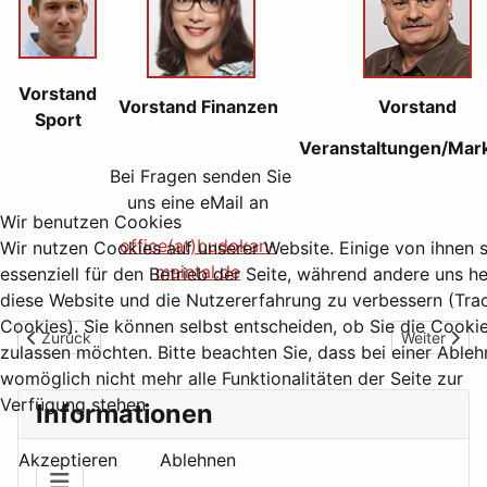
Vorstand
Vorstand Finanzen
Vorstand
Sport
Veranstaltungen/Mar
Bei Fragen senden Sie
uns eine eMail an
Wir benutzen Cookies
office(at)budokan-
Wir nutzen Cookies auf unserer Website. Einige von ihnen 
maintal.de
essenziell für den Betrieb der Seite, während andere uns he
diese Website und die Nutzererfahrung zu verbessern (Tra
Cookies). Sie können selbst entscheiden, ob Sie die Cooki
Vorheriger Beitrag: Geschäftsstelle
Nächster Be
Zurück
Weiter
zulassen möchten. Bitte beachten Sie, dass bei einer Able
womöglich nicht mehr alle Funktionalitäten der Seite zur
Verfügung stehen.
Informationen
Akzeptieren
Ablehnen