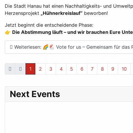
Die Stadt Hanau hat einen Nachhaltigkeits- und Umwelt
Herzensprojekt
„Hühnerkreislauf“
beworben!
Jetzt beginnt die entscheidende Phase:
👉
Die Abstimmung läuft – und wir brauchen Eure Unte
Weiterlesen: 🌈🐔 Vote for us – Gemeinsam für das
1
2
3
4
5
6
7
8
9
10
Next Events