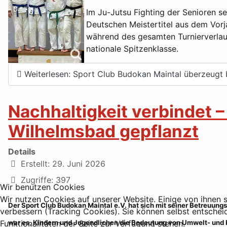
Im Ju-Jutsu Fighting der Senioren s
Deutschen Meistertitel aus dem Vorj
während des gesamten Turnierverlauf
nationale Spitzenklasse.
Weiterlesen: Sport Club Budokan Maintal überzeugt 
Nachhaltigkeit verbindet 
Wilhelmsbad gepflanzt
Details
Erstellt: 29. Juni 2026
Zugriffe: 397
Wir benutzen Cookies
Wir nutzen Cookies auf unserer Website. Einige von ihnen s
Der Sport Club Budokan Maintal e.V. hat sich mit seiner Betreuung
verbessern (Tracking Cookies). Sie können selbst entschei
war es, Kindern und Jugendlichen die Bedeutung von Umwelt- und 
Funktionalitäten der Seite zur Verfügung stehen.