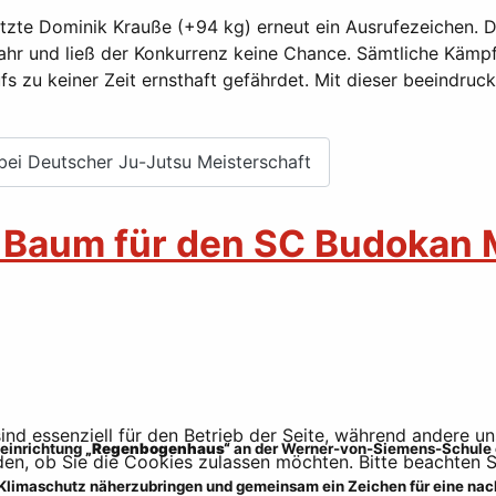
etzte Dominik Krauße (+94 kg) erneut ein Ausrufezeichen. 
ahr und ließ der Konkurrenz keine Chance. Sämtliche Kämpf
s zu keiner Zeit ernsthaft gefährdet. Mit dieser beeindruc
bei Deutscher Ju-Jutsu Meisterschaft
– Baum für den SC Budokan 
ind essenziell für den Betrieb der Seite, während andere u
seinrichtung
„Regenbogenhaus“
an der Werner-von-Siemens-Schule 
den, ob Sie die Cookies zulassen möchten. Bitte beachten S
Klimaschutz näherzubringen und gemeinsam ein Zeichen für eine nach