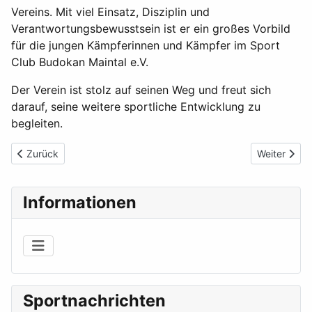
Vereins. Mit viel Einsatz, Disziplin und
Verantwortungsbewusstsein ist er ein großes Vorbild
für die jungen Kämpferinnen und Kämpfer im Sport
Club Budokan Maintal e.V.
Der Verein ist stolz auf seinen Weg und freut sich
darauf, seine weitere sportliche Entwicklung zu
begleiten.
Vorheriger Beitrag: Sport Club Budokan Maintal überzeugt bei D
Nächster Be
Zurück
Weiter
Informationen
Sportnachrichten