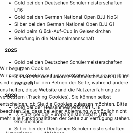
Gold bei den Deutschen Schülermeisterschaften
U16
Gold bei den German National Open BJJ NoGi
Silber bei den German National Open BJJ Gi
Gold beim Glück-Auf-Cup in Gelsenkirchen
Berufung in die Nationalmannschaft
2025
Gold bei den Deutschen Schülermeisterschaften
Wir benutzen Cookies
U16
Wir nutzen Cookies auf unserer Website. Einige von ihnen
9. Platz bei der Junioren-Weltmeisterschaft U16 in
sind essenziell für den Betrieb der Seite, während andere
Thailand
uns helfen, diese Website und die Nutzererfahrung zu
2026
verbessern (Tracking Cookies). Sie können selbst
entscheiden, ob Sie die Cookies zulassen möchten. Bitte
Gold bei der Hessenmeisterschaft U18
beachten Sie, dass bei einer Ablehnung womöglich nicht
7. Platz bei der Europameisterschaft U18 in
mehr alle Funktionalitäten der Seite zur Verfügung stehen.
Griechenland
Silber bei den Deutschen Schülermeisterschaften