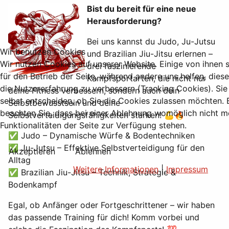
Bist du bereit für eine neue
Herausforderung?
Bei uns kannst du Judo, Ju-Jutsu
Wir benutzen Cookies
und Brazilian Jiu-Jitsu erlernen –
Wir nutzen Cookies auf unserer Website. Einige von ihnen s
drei faszinierende
für den Betrieb der Seite, während andere uns helfen, dies
Kampfsportarten, die nicht nur
die Nutzererfahrung zu verbessern (Tracking Cookies). Si
deine Fitness verbessern, sondern auch dein
selbst entscheiden, ob Sie die Cookies zulassen möchten. B
Selbstbewusstsein und deine
beachten Sie, dass bei einer Ablehnung womöglich nicht me
Selbstverteidigungsfähigkeiten stärken! 💪🔥
Funktionalitäten der Seite zur Verfügung stehen.
✅ Judo – Dynamische Würfe & Bodentechniken
✅ Ju-Jutsu – Effektive Selbstverteidigung für den
Akzeptieren
Ablehnen
Alltag
Weitere Informationen
|
Impressum
✅ Brazilian Jiu-Jitsu – Technik, Strategie &
Bodenkampf
Egal, ob Anfänger oder Fortgeschrittener – wir haben
das passende Training für dich! Komm vorbei und