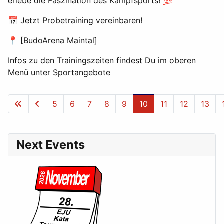
erlebe die Faszination des Kampfsports! 💯
📅 Jetzt Probetraining vereinbaren!
📍 [BudoArena Maintal]
Infos zu den Trainingszeiten findest Du im oberen
Menü unter Sportangebote
5
6
7
8
9
10
11
12
13
Seite 10 von 24
Next Events