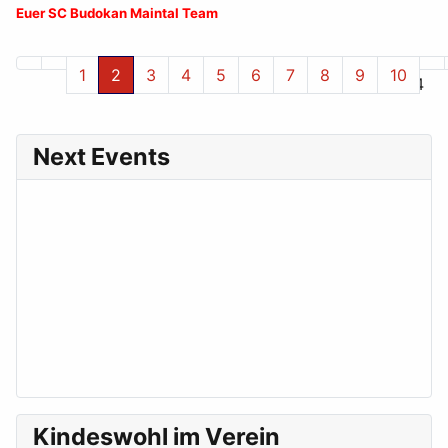
Euer SC Budokan Maintal Team
1
2
3
4
5
6
7
8
9
10
Seite 2 von 24
Next Events
Kindeswohl im Verein